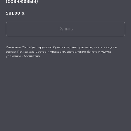
(оранжевый)
581,00
р.
Купить
Упаковка "Углы"для круглого букета среднего размера, лента входит в
состав. При заказе цветов и упаковки, составление букета и услуга
упаковки - бесплатно.