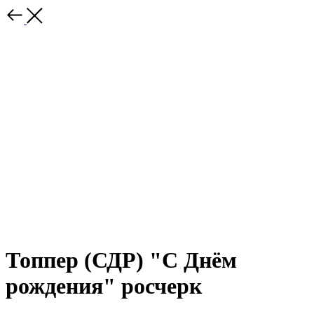
Топпер (СДР) "С Днём
рождения" росчерк