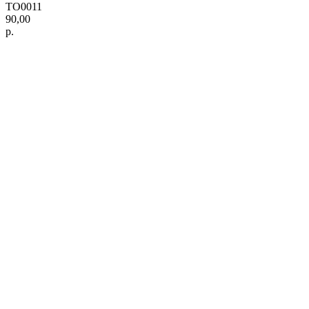
ТО0011
90,00
р.