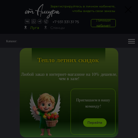
Зарегистрируйтесь в личном кабинете,
чтобы видеть свои заказы
Личный
+7 931 331 31 75
кабинет
Луга
Сланцы
Каталог:
Тепло летних скидок
Любой заказ в интернет-магазине на 10% дешевле,
чем в зале!
Приглашаем в нашу
команду!
Перейти